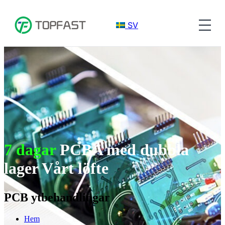
SV
7 dagar
PCBA med dubbla
lager Vårt löfte
PCB ytbehandlingar
Hem