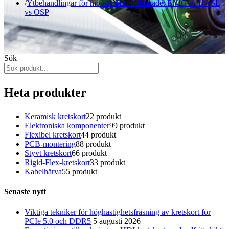
Ytbehandlingar för mönsterkort förklarade: ENIG vs HASL
vs OSP
Sök
Heta produkter
Keramisk kretskort
2
2 produkt
Elektroniska komponenter
9
9 produkt
Flexibel kretskort
4
4 produkt
PCB-montering
8
8 produkt
Styvt kretskort
6
6 produkt
Rigid-Flex-kretskort
3
3 produkt
Kabelhärva
5
5 produkt
Senaste nytt
Viktiga tekniker för höghastighetsfräsning av kretskort för
PCIe 5.0 och DDR5
5 augusti 2026