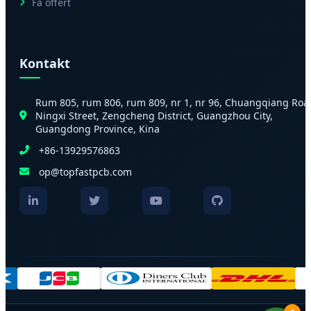
Få offert
Kontakt
Rum 805, rum 806, rum 809, nr 1, nr 96, Chuangqiang Roa
Ningxi Street, Zengcheng District, Guangzhou City,
Guangdong Province, Kina
+86-13929576863
op@topfastpcb.com