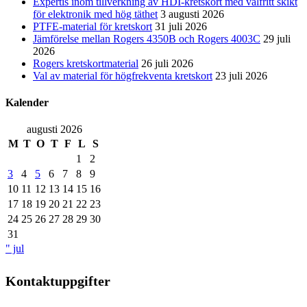
Expertis inom tillverkning av HDI-kretskort med valfritt skikt
för elektronik med hög täthet
3 augusti 2026
PTFE-material för kretskort
31 juli 2026
Jämförelse mellan Rogers 4350B och Rogers 4003C
29 juli
2026
Rogers kretskortmaterial
26 juli 2026
Val av material för högfrekventa kretskort
23 juli 2026
Kalender
augusti 2026
M
T
O
T
F
L
S
1
2
3
4
5
6
7
8
9
10
11
12
13
14
15
16
17
18
19
20
21
22
23
24
25
26
27
28
29
30
31
" jul
Kontaktuppgifter