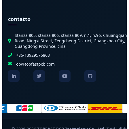
contatto
Stanza 805, stanza 806, stanza 809, n.1, n.96, Chuangqian
Road, Ningxi Street, Zengcheng District, Guangzhou City,
Guangdong Province, cina
+86-13929576863
op@topfastpcb.com
© 2008-2026
TOPFAST PCB Technology Co., Ltd.
Tutti i diritt