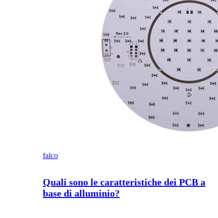
falco
Quali sono le caratteristiche dei PCB a
base di alluminio?