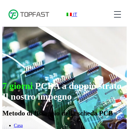
IT
7 giorni
PCBA a doppio strato
Il nostro impegno
Metodo di fissaggio della scheda PCB
Casa