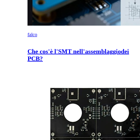
falco
Che cos'è l'SMT nell'assemblaggiodei
PCB?