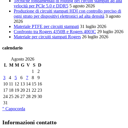
Tecniche fondamentali di routing dei circuiti stampati ad alta
velocità per PCIe 5.0 e DDR5
5 agosto 2026
Produzione di circuiti stampati HDI con controllo preciso di
ogni strato per dispositivi elettronici ad alta densità
3 agosto
2026
Materiale PTFE per circuiti stampati
31 luglio 2026
Confronto tra Rogers 4350B e Rogers 4003C
29 luglio 2026
Materiale per circuiti stampati Rogers
26 luglio 2026
calendario
Agosto 2026
L
M
M
G
V
S
D
1
2
3
4
5
6
7
8
9
10
11
12
13
14
15
16
17
18
19
20
21
22
23
24
25
26
27
28
29
30
31
" Capocorda
Informazioni contatto