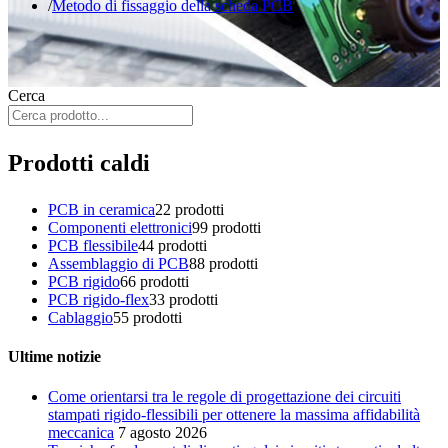
Metodo di fissaggio della scheda PCB
Cerca
Prodotti caldi
PCB in ceramica
2
2 prodotti
Componenti elettronici
9
9 prodotti
PCB flessibile
4
4 prodotti
Assemblaggio di PCB
8
8 prodotti
PCB rigido
6
6 prodotti
PCB rigido-flex
3
3 prodotti
Cablaggio
5
5 prodotti
Ultime notizie
Come orientarsi tra le regole di progettazione dei circuiti
stampati rigido-flessibili per ottenere la massima affidabilità
meccanica
7 agosto 2026