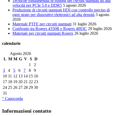
Tecniche fondamentali di routing dei circuiti stampati ad alta
velocità per PCIe 5.0 e DDR5
5 agosto 2026
Produzione di circuiti stampati HDI con controllo preciso di
ogni strato per dispositivi elettronici ad alta densità
3 agosto
2026
Materiale PTFE per circuiti stampati
31 luglio 2026
Confronto tra Rogers 4350B e Rogers 4003C
29 luglio 2026
Materiale per circuiti stampati Rogers
26 luglio 2026
calendario
Agosto 2026
L
M
M
G
V
S
D
1
2
3
4
5
6
7
8
9
10
11
12
13
14
15
16
17
18
19
20
21
22
23
24
25
26
27
28
29
30
31
" Capocorda
Informazioni contatto