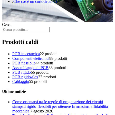
Che cos'è un cortocircuito?
Cerca
Prodotti caldi
PCB in ceramica
2
2 prodotti
Componenti elettronici
9
9 prodotti
PCB flessibile
4
4 prodotti
Assemblaggio di PCB
8
8 prodotti
PCB rigido
6
6 prodotti
PCB rigido-flex
3
3 prodotti
Cablaggio
5
5 prodotti
Ultime notizie
Come orientarsi tra le regole di progettazione dei circuiti
stampati rigido-flessibili per ottenere la massima affidabilità
meccanica
7 agosto 2026