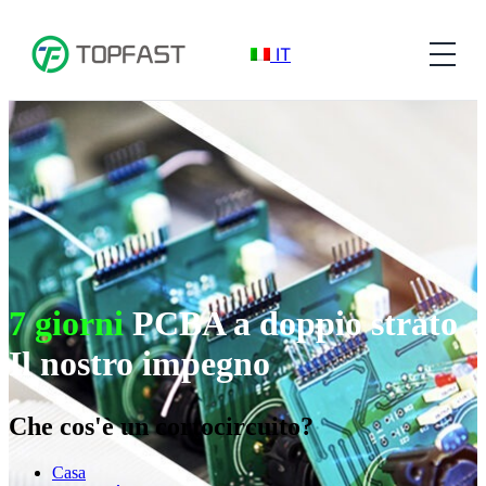
IT
7 giorni
PCBA a doppio strato
Il nostro impegno
Che cos'è un cortocircuito?
Casa