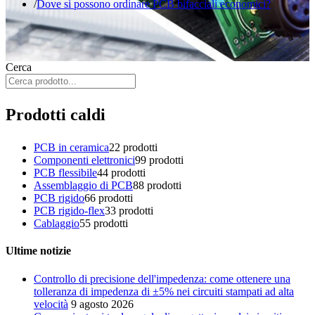
Dove si possono ordinare PCB bifacciali economici?
Cerca
Prodotti caldi
PCB in ceramica
2
2 prodotti
Componenti elettronici
9
9 prodotti
PCB flessibile
4
4 prodotti
Assemblaggio di PCB
8
8 prodotti
PCB rigido
6
6 prodotti
PCB rigido-flex
3
3 prodotti
Cablaggio
5
5 prodotti
Ultime notizie
Controllo di precisione dell'impedenza: come ottenere una
tolleranza di impedenza di ±5% nei circuiti stampati ad alta
velocità
9 agosto 2026