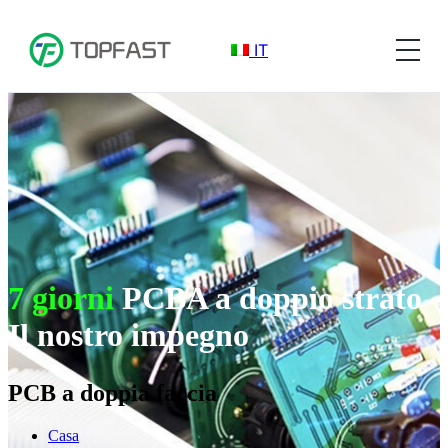
IT
7 giorni
PCBA a doppio strato
Il nostro impegno
PCB a doppia faccia
Casa