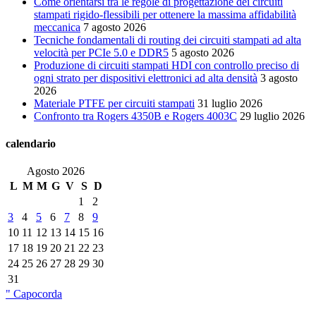
Come orientarsi tra le regole di progettazione dei circuiti
stampati rigido-flessibili per ottenere la massima affidabilità
meccanica
7 agosto 2026
Tecniche fondamentali di routing dei circuiti stampati ad alta
velocità per PCIe 5.0 e DDR5
5 agosto 2026
Produzione di circuiti stampati HDI con controllo preciso di
ogni strato per dispositivi elettronici ad alta densità
3 agosto
2026
Materiale PTFE per circuiti stampati
31 luglio 2026
Confronto tra Rogers 4350B e Rogers 4003C
29 luglio 2026
calendario
Agosto 2026
L
M
M
G
V
S
D
1
2
3
4
5
6
7
8
9
10
11
12
13
14
15
16
17
18
19
20
21
22
23
24
25
26
27
28
29
30
31
" Capocorda