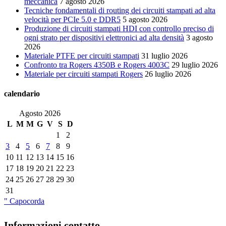
meccanica
7 agosto 2026
Tecniche fondamentali di routing dei circuiti stampati ad alta
velocità per PCIe 5.0 e DDR5
5 agosto 2026
Produzione di circuiti stampati HDI con controllo preciso di
ogni strato per dispositivi elettronici ad alta densità
3 agosto
2026
Materiale PTFE per circuiti stampati
31 luglio 2026
Confronto tra Rogers 4350B e Rogers 4003C
29 luglio 2026
Materiale per circuiti stampati Rogers
26 luglio 2026
calendario
Agosto 2026
L
M
M
G
V
S
D
1
2
3
4
5
6
7
8
9
10
11
12
13
14
15
16
17
18
19
20
21
22
23
24
25
26
27
28
29
30
31
" Capocorda
Informazioni contatto