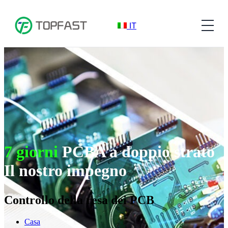
IT
7 giorni
PCBA a doppio strato
Il nostro impegno
Controllo della resa dei PCB
Casa