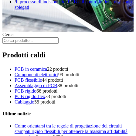
Il processo di incisione dei PCB e il controllo della resa sono
spiegati
Cerca
Prodotti caldi
PCB in ceramica
2
2 prodotti
Componenti elettronici
9
9 prodotti
PCB flessibile
4
4 prodotti
Assemblaggio di PCB
8
8 prodotti
PCB rigido
6
6 prodotti
PCB rigido-flex
3
3 prodotti
Cablaggio
5
5 prodotti
Ultime notizie
Come orientarsi tra le regole di progettazione dei circuiti
stampati rigido-flessibili per ottenere la massima affidabilità