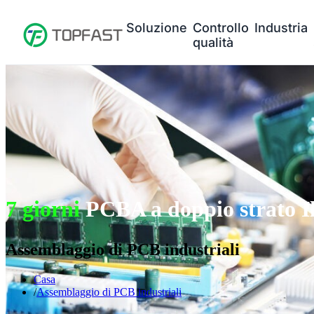
Soluzione
Controllo
Industria
qualità
7 giorni
PCBA a doppio strato I
Assemblaggio di PCB industriali
Casa
Assemblaggio di PCB industriali