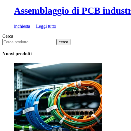
Assemblaggio di PCB industr
inchiesta
Leggi tutto
Cerca
cerca
Nuovi prodotti