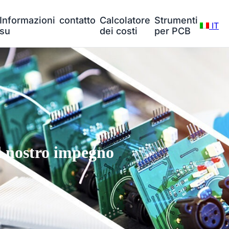
Informazioni
contatto
Calcolatore
Strumenti
IT
su
dei costi
per PCB
l nostro impegno