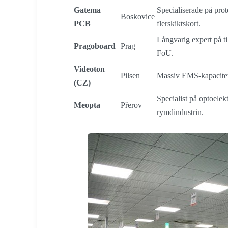
Gatema
Specialiserade på pro
Boskovice
PCB
flerskiktskort.
Långvarig expert på ti
Pragoboard
Prag
FoU.
Videoton
Pilsen
Massiv EMS-kapacitet
(CZ)
Specialist på optoelekt
Meopta
Přerov
rymdindustrin.