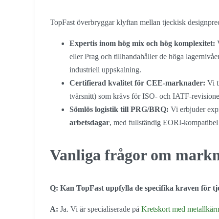
TopFast överbryggar klyftan mellan tjeckisk designprec
Expertis inom hög mix och hög komplexitet:
V
eller Prag och tillhandahåller de höga lagernivå
industriell uppskalning.
Certifierad kvalitet för CEE-marknader:
Vi t
tvärsnitt) som krävs för ISO- och IATF-revisioner
Sömlös logistik till PRG/BRQ:
Vi erbjuder expre
arbetsdagar
, med fullständig EORI-kompatibel 
Vanliga frågor om markn
Q: Kan TopFast uppfylla de specifika kraven för t
A:
Ja. Vi är specialiserade på
Kretskort med metallkär