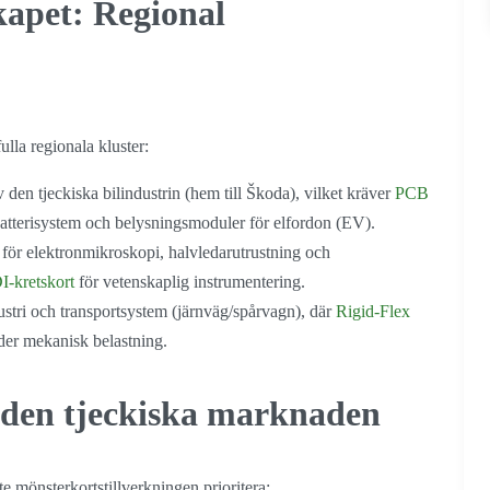
kapet: Regional
ulla regionala kluster:
 den tjeckiska bilindustrin (hem till Škoda), vilket kräver
PCB
atterisystem och belysningsmoduler för elfordon (EV).
 för elektronmikroskopi, halvledarutrustning och
-kretskort
för vetenskaplig instrumentering.
ustri och transportsystem (järnväg/spårvagn), där
Rigid-Flex
nder mekanisk belastning.
 den tjeckiska marknaden
ste mönsterkortstillverkningen prioritera: