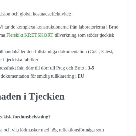
ision och global kostnadseffektivitet:
i tar de komplexa konstruktionerna från laboratorierna i Brno
erna
Flerskikt
KRETSKORT
tillverkning som stöder tjeckisk
illhandahåller den fullständiga dokumentation (CoC, E-test,
 i tjeckiska fabriker.
ssfrakt från dörr till dörr till Prag och Brno i
3-5
dokumentation för smidig tullklarering i EU.
aden i Tjeckien
jeckisk fordonsbelysning?
na
och vita lödmasker med hög reflektionsförmåga som