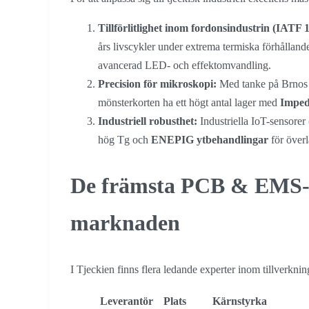
Tillförlitlighet inom fordonsindustrin (IATF 
års livscykler under extrema termiska förhålland
avancerad LED- och effektomvandling.
Precision för mikroskopi:
Med tanke på Brnos 
mönsterkorten ha ett högt antal lager med
Imped
Industriell robusthet:
Industriella IoT-sensorer
hög Tg och
ENEPIG ytbehandlingar
för överl
De främsta PCB & EMS-p
marknaden
I Tjeckien finns flera ledande experter inom tillverkni
Leverantör
Plats
Kärnstyrka