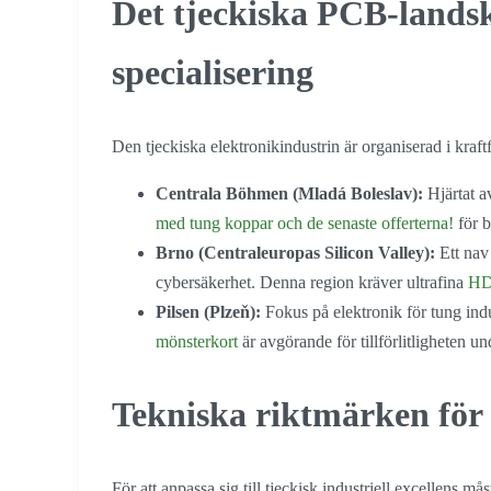
Det tjeckiska PCB-lands
specialisering
Den tjeckiska elektronikindustrin är organiserad i kraftf
Centrala Böhmen (Mladá Boleslav):
Hjärtat av
med tung koppar och de senaste offerterna!
för b
Brno (Centraleuropas Silicon Valley):
Ett nav
cybersäkerhet. Denna region kräver ultrafina
HDI
Pilsen (Plzeň):
Fokus på elektronik för tung ind
mönsterkort
är avgörande för tillförlitligheten u
Tekniska riktmärken för
För att anpassa sig till tjeckisk industriell excellens må