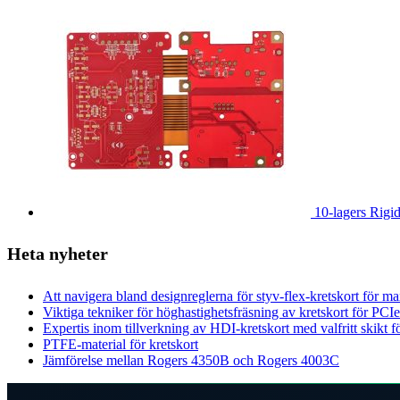
10-lagers Rig
Heta nyheter
Att navigera bland designreglerna för styv-flex-kretskort för max
Viktiga tekniker för höghastighetsfräsning av kretskort för P
Expertis inom tillverkning av HDI-kretskort med valfritt skikt f
PTFE-material för kretskort
Jämförelse mellan Rogers 4350B och Rogers 4003C