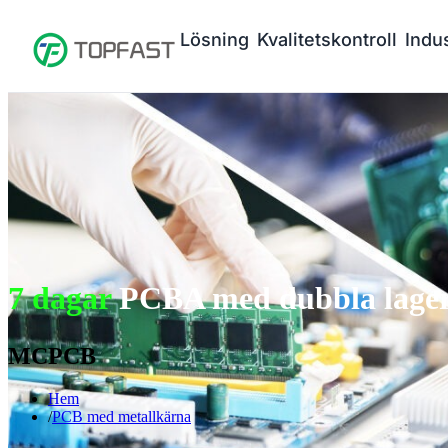
Lösning
Kvalitetskontroll
Indus
7 dagar
PCBA med dubbla lager 
MCPCB
Hem
PCB med metallkärna