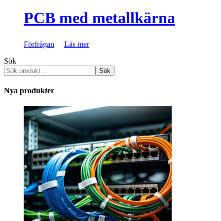
PCB med metallkärna
Förfrågan
Läs mer
Sök
Sök
Nya produkter