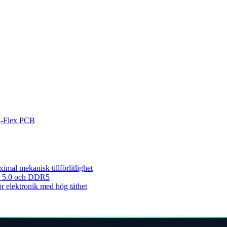
id-Flex PCB
imal mekanisk tillförlitlighet
CIe 5.0 och DDR5
ör elektronik med hög täthet