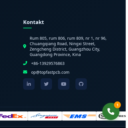
Kontakt
Rum 805, rum 806, rum 809, nr 1, nr 96,
Chuangqiang Road, Ningxi Street,
Zengcheng District, Guangzhou City,
Guangdong Province, Kina
+86-13929576863
op@topfastpcb.com
1