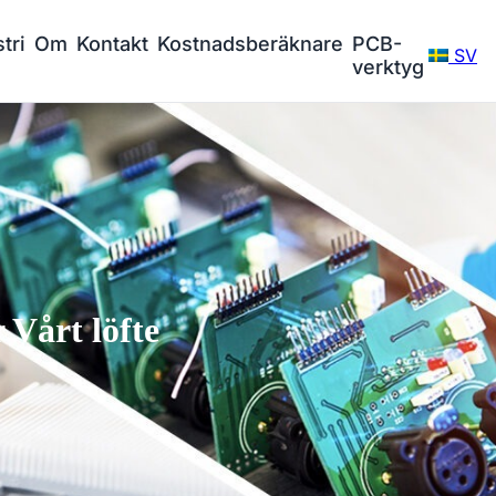
tri
Om
Kontakt
Kostnadsberäknare
PCB-
SV
verktyg
Vårt löfte