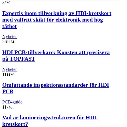
3
8M
Expertis inom tillverkning av HDI-kretskort
med valfritt skikt för elektronik med hög
täthet
Nyheter
26
11M
HDI PCB-tillverkare: Konsten att precisera
på TOPFAST
Nyheter
11
11M
Omfattande inspektionsstandarder för HDI
PCB
PCB-guide
11
7M
Vad är lamineringsstrukturen för HDI-
kretskort?