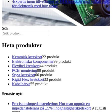
Expertis inom tillverkning av HDI-kretskort med valfritt skikt
för elektronik med hög täthet
Sök
Heta produkter
Keramisk kretskort
2
2 produkt
Elektroniska komponenter
9
9 produkt
Flexibel kretskort
4
4 produkt
PCB-montering
8
8 produkt
Styvt kretskort
6
6 produkt
Rigid-Flex-kretskort
3
3 produkt
Kabelhärva
5
5 produkt
Senaste nytt
Precisionsimpedansreglering: Hur man uppnår en
impedanstolerans på ±5% i höghastighetskretskort
9 augusti