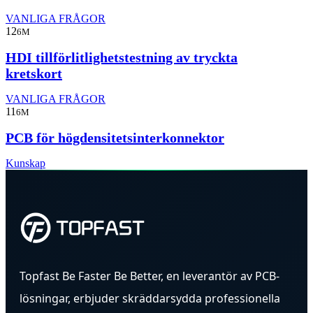
VANLIGA FRÅGOR
12
6M
HDI tillförlitlighetstestning av tryckta
kretskort
VANLIGA FRÅGOR
11
6M
PCB för högdensitetsinterkonnektor
Kunskap
Topfast Be Faster Be Better, en leverantör av PCB-
lösningar, erbjuder skräddarsydda professionella