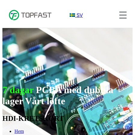
SV
7 dagar
PCBA med dubbla
lager Vårt löfte
HDI-KRETSKORT
Hem