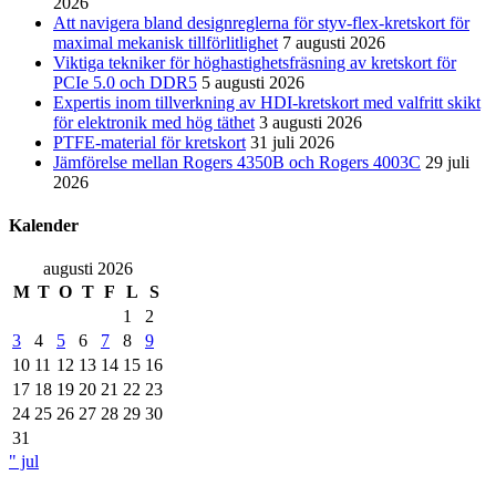
2026
Att navigera bland designreglerna för styv-flex-kretskort för
maximal mekanisk tillförlitlighet
7 augusti 2026
Viktiga tekniker för höghastighetsfräsning av kretskort för
PCIe 5.0 och DDR5
5 augusti 2026
Expertis inom tillverkning av HDI-kretskort med valfritt skikt
för elektronik med hög täthet
3 augusti 2026
PTFE-material för kretskort
31 juli 2026
Jämförelse mellan Rogers 4350B och Rogers 4003C
29 juli
2026
Kalender
augusti 2026
M
T
O
T
F
L
S
1
2
3
4
5
6
7
8
9
10
11
12
13
14
15
16
17
18
19
20
21
22
23
24
25
26
27
28
29
30
31
" jul