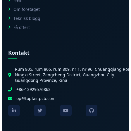
Hem
Om företaget
Teknisk blogg
Få offert
Kontakt
Rum 805, rum 806, rum 809, nr 1, nr 96, Chuangqiang Roa
Ningxi Street, Zengcheng District, Guangzhou City,
Guangdong Province, Kina
+86-13929576863
op@topfastpcb.com