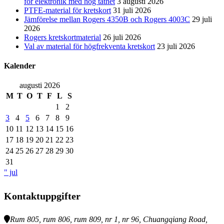
för elektronik med hög täthet
3 augusti 2026
PTFE-material för kretskort
31 juli 2026
Jämförelse mellan Rogers 4350B och Rogers 4003C
29 juli
2026
Rogers kretskortmaterial
26 juli 2026
Val av material för högfrekventa kretskort
23 juli 2026
Kalender
augusti 2026
M
T
O
T
F
L
S
1
2
3
4
5
6
7
8
9
10
11
12
13
14
15
16
17
18
19
20
21
22
23
24
25
26
27
28
29
30
31
" jul
Kontaktuppgifter
Rum 805, rum 806, rum 809, nr 1, nr 96, Chuangqiang Road,