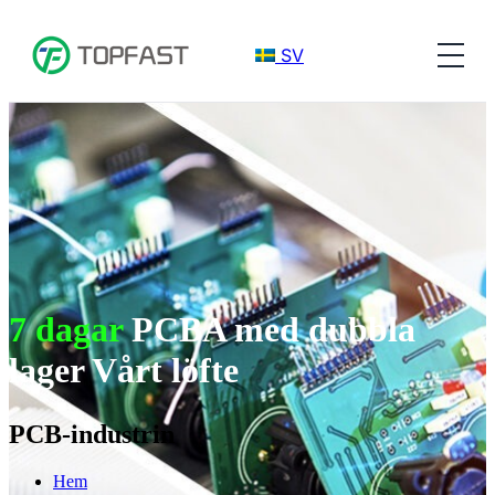
SV
7 dagar
PCBA med dubbla
lager Vårt löfte
PCB-industrin
Hem