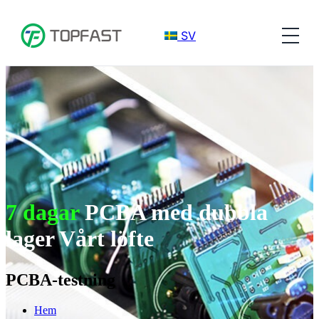
SV
7 dagar
PCBA med dubbla
lager Vårt löfte
PCBA-testning
Hem