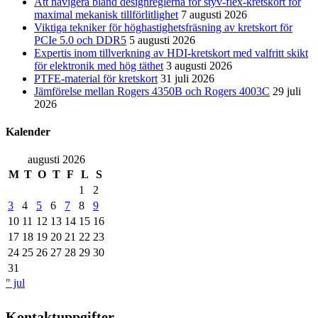
Att navigera bland designreglerna för styv-flex-kretskort för
maximal mekanisk tillförlitlighet
7 augusti 2026
Viktiga tekniker för höghastighetsfräsning av kretskort för
PCIe 5.0 och DDR5
5 augusti 2026
Expertis inom tillverkning av HDI-kretskort med valfritt skikt
för elektronik med hög täthet
3 augusti 2026
PTFE-material för kretskort
31 juli 2026
Jämförelse mellan Rogers 4350B och Rogers 4003C
29 juli
2026
Kalender
augusti 2026
M
T
O
T
F
L
S
1
2
3
4
5
6
7
8
9
10
11
12
13
14
15
16
17
18
19
20
21
22
23
24
25
26
27
28
29
30
31
" jul
Kontaktuppgifter