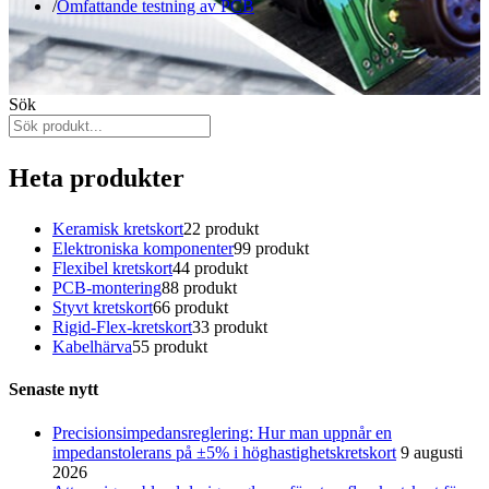
Omfattande testning av PCB
Sök
Heta produkter
Keramisk kretskort
2
2 produkt
Elektroniska komponenter
9
9 produkt
Flexibel kretskort
4
4 produkt
PCB-montering
8
8 produkt
Styvt kretskort
6
6 produkt
Rigid-Flex-kretskort
3
3 produkt
Kabelhärva
5
5 produkt
Senaste nytt
Precisionsimpedansreglering: Hur man uppnår en
impedanstolerans på ±5% i höghastighetskretskort
9 augusti
2026