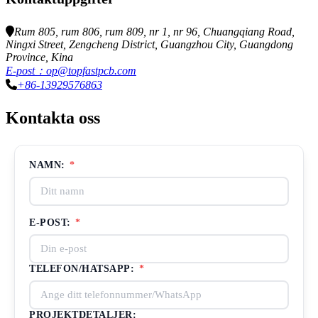
Rum 805, rum 806, rum 809, nr 1, nr 96, Chuangqiang Road,
Ningxi Street, Zengcheng District, Guangzhou City, Guangdong
Province, Kina
E-post：op@topfastpcb.com
+86-13929576863
Kontakta oss
NAMN:
*
E-POST:
*
TELEFON/HATSAPP:
*
PROJEKTDETALJER: