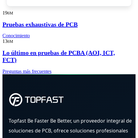
19
6M
Pruebas exhaustivas de PCB
Conocimiento
13
6M
Lo último en pruebas de PCBA (AOI, ICT,
FCT)
Preguntas más frecuentes
Topfast Be Faster Be Better, un proveedor integral de
soluciones de PCB, ofrece soluciones profesionales