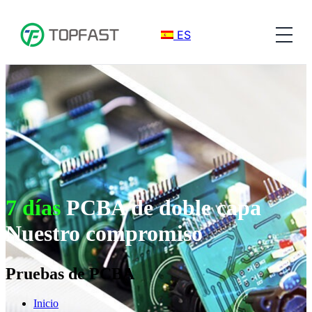
ES
7 días
PCBA de doble capa
Nuestro compromiso
Pruebas de PCBA
Inicio