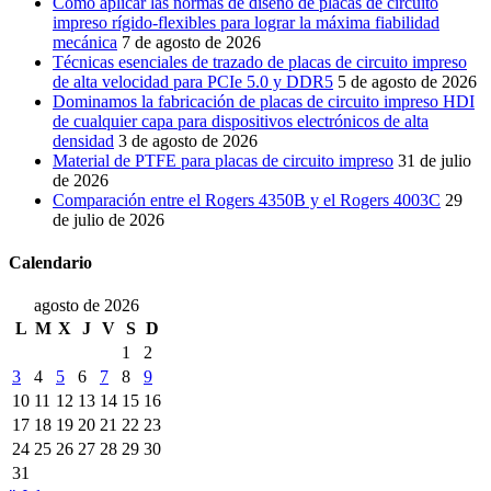
Cómo aplicar las normas de diseño de placas de circuito
impreso rígido-flexibles para lograr la máxima fiabilidad
mecánica
7 de agosto de 2026
Técnicas esenciales de trazado de placas de circuito impreso
de alta velocidad para PCIe 5.0 y DDR5
5 de agosto de 2026
Dominamos la fabricación de placas de circuito impreso HDI
de cualquier capa para dispositivos electrónicos de alta
densidad
3 de agosto de 2026
Material de PTFE para placas de circuito impreso
31 de julio
de 2026
Comparación entre el Rogers 4350B y el Rogers 4003C
29
de julio de 2026
Calendario
agosto de 2026
L
M
X
J
V
S
D
1
2
3
4
5
6
7
8
9
10
11
12
13
14
15
16
17
18
19
20
21
22
23
24
25
26
27
28
29
30
31