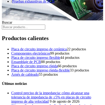
Pruebas exhaustivas de PCB
Buscar
Productos calientes
Placa de circuito impreso de cerámica
2
2 productos
Componentes electrónicos
9
9 productos
Placa de circuito impreso flexible
4
4 productos
Ensamblaje de PCB
8
8 productos
Placa de circuito impreso rígida
6
6 productos
Placa de circuito impreso rígida-flexible
3
3 productos
Arnés de cableado
5
5 productos
Últimas noticias
Control preciso de la impedancia: cómo alcanzar una
tolerancia de impedancia de ±5% en placas de circuito
impreso de alta velocidad
9 de agosto de 2026