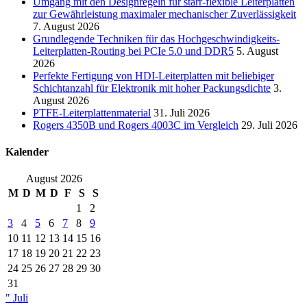
Umgang mit den Designregeln für starr-flexible Leiterplatten
zur Gewährleistung maximaler mechanischer Zuverlässigkeit
7. August 2026
Grundlegende Techniken für das Hochgeschwindigkeits-
Leiterplatten-Routing bei PCIe 5.0 und DDR5
5. August
2026
Perfekte Fertigung von HDI-Leiterplatten mit beliebiger
Schichtanzahl für Elektronik mit hoher Packungsdichte
3.
August 2026
PTFE-Leiterplattenmaterial
31. Juli 2026
Rogers 4350B und Rogers 4003C im Vergleich
29. Juli 2026
Kalender
August 2026
M
D
M
D
F
S
S
1
2
3
4
5
6
7
8
9
10
11
12
13
14
15
16
17
18
19
20
21
22
23
24
25
26
27
28
29
30
31
" Juli