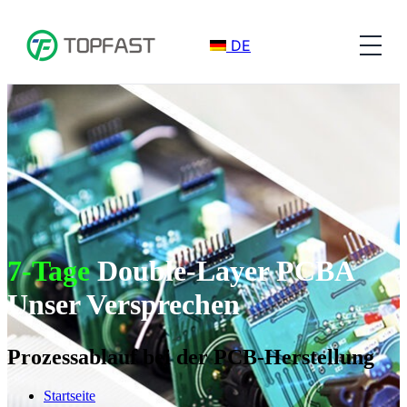
DE
7-Tage
Double-Layer PCBA
Unser Versprechen
Prozessablauf bei der PCB-Herstellung
Startseite