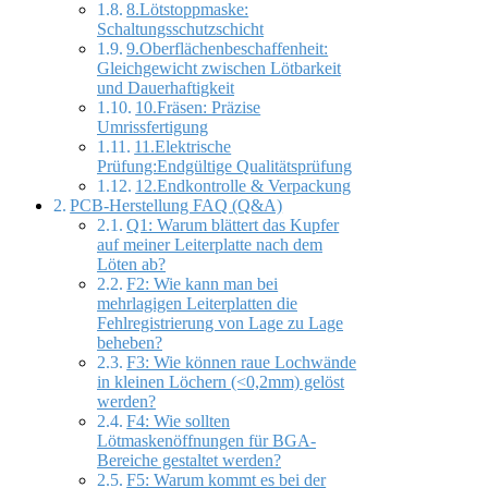
8.Lötstoppmaske:
Schaltungsschutzschicht
9.Oberflächenbeschaffenheit:
Gleichgewicht zwischen Lötbarkeit
und Dauerhaftigkeit
10.Fräsen: Präzise
Umrissfertigung
11.Elektrische
Prüfung:Endgültige Qualitätsprüfung
12.Endkontrolle & Verpackung
PCB-Herstellung FAQ (Q&A)
Q1: Warum blättert das Kupfer
auf meiner Leiterplatte nach dem
Löten ab?
F2: Wie kann man bei
mehrlagigen Leiterplatten die
Fehlregistrierung von Lage zu Lage
beheben?
F3: Wie können raue Lochwände
in kleinen Löchern (<0,2mm) gelöst
werden?
F4: Wie sollten
Lötmaskenöffnungen für BGA-
Bereiche gestaltet werden?
F5: Warum kommt es bei der