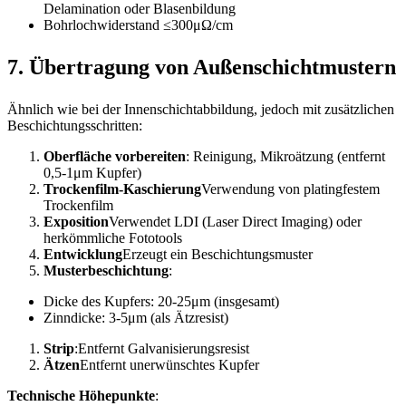
Delamination oder Blasenbildung
Bohrlochwiderstand ≤300μΩ/cm
7. Übertragung von Außenschichtmustern
Ähnlich wie bei der Innenschichtabbildung, jedoch mit zusätzlichen
Beschichtungsschritten:
Oberfläche vorbereiten
: Reinigung, Mikroätzung (entfernt
0,5-1μm Kupfer)
Trockenfilm-Kaschierung
Verwendung von platingfestem
Trockenfilm
Exposition
Verwendet LDI (Laser Direct Imaging) oder
herkömmliche Fototools
Entwicklung
Erzeugt ein Beschichtungsmuster
Musterbeschichtung
:
Dicke des Kupfers: 20-25μm (insgesamt)
Zinndicke: 3-5μm (als Ätzresist)
Strip
:Entfernt Galvanisierungsresist
Ätzen
Entfernt unerwünschtes Kupfer
Technische Höhepunkte
: