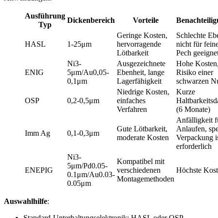
Ausführung
Dickenbereich
Vorteile
Benachteili
Typ
Geringe Kosten,
Schlechte Ebe
HASL
1-25μm
hervorragende
nicht für fein
Lötbarkeit
Pech geeigne
Ni3-
Ausgezeichnete
Hohe Kosten
ENIG
5μm/Au0,05-
Ebenheit, lange
Risiko einer
0,1μm
Lagerfähigkeit
schwarzen Nu
Niedrige Kosten,
Kurze
OSP
0,2-0,5μm
einfaches
Haltbarkeitsd
Verfahren
(6 Monate)
Anfälligkeit f
Gute Lötbarkeit,
Anlaufen, spe
Imm Ag
0,1-0,3μm
moderate Kosten
Verpackung i
erforderlich
Ni3-
Kompatibel mit
5μm/Pd0.05-
ENEPIG
verschiedenen
Höchste Kos
0.1μm/Au0.03-
Montagemethoden
0.05μm
Auswahlhilfe
:
Standard-Unterhaltungselektronik: HASL oder OSP