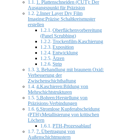
1. Plattenschneiden (CUT): Der
Ausgangspunkt für Präzision
2.Inner Layer Dry Film
Imaging:Präzise Schaltkreismuster
erstellen
Oberflächenvorbereitung
(Panel Scrubbing)
Trockenfilm-Kaschierung
Exposition
Entwicklung
Ätzen
Strip
3. Behandlung mit braunem Oxid:
Verbesserung der
Zwischenschichthaftung
4.Kaschieren:Bildung von
Mehrschichtstrukturen
5.Bohren:Herstellung von
Präzisions-Verbindungen
6.Stromlose Kupferabscheidung
(PTH):Metallisierung von kritischen
Löchern
PTH-Prozessablauf
7. Übertragung von
Außenschichtmustern