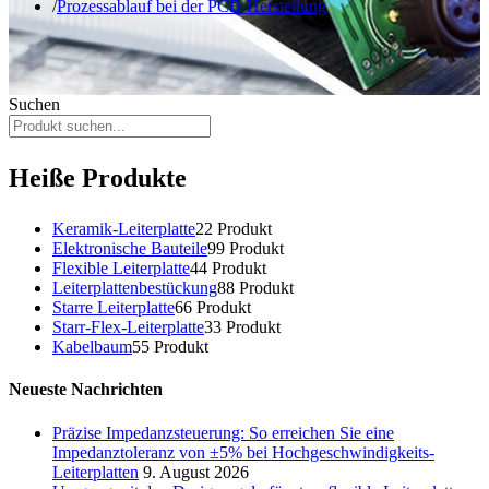
Prozessablauf bei der PCB-Herstellung
Suchen
Heiße Produkte
Keramik-Leiterplatte
2
2 Produkt
Elektronische Bauteile
9
9 Produkt
Flexible Leiterplatte
4
4 Produkt
Leiterplattenbestückung
8
8 Produkt
Starre Leiterplatte
6
6 Produkt
Starr-Flex-Leiterplatte
3
3 Produkt
Kabelbaum
5
5 Produkt
Neueste Nachrichten
Präzise Impedanzsteuerung: So erreichen Sie eine
Impedanztoleranz von ±5% bei Hochgeschwindigkeits-
Leiterplatten
9. August 2026