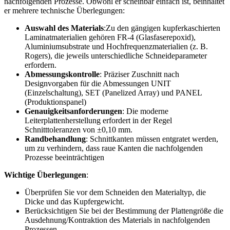
nachfolgenden Prozesse. Obwohl er scheinbar einfach ist, beinhaltet
er mehrere technische Überlegungen:
Auswahl des Materials
:Zu den gängigen kupferkaschierten
Laminatmaterialien gehören FR-4 (Glasfaserepoxid),
Aluminiumsubstrate und Hochfrequenzmaterialien (z. B.
Rogers), die jeweils unterschiedliche Schneideparameter
erfordern.
Abmessungskontrolle
: Präziser Zuschnitt nach
Designvorgaben für die Abmessungen UNIT
(Einzelschaltung), SET (Panelized Array) und PANEL
(Produktionspanel)
Genauigkeitsanforderungen
: Die moderne
Leiterplattenherstellung erfordert in der Regel
Schnitttoleranzen von ±0,10 mm.
Randbehandlung
: Schnittkanten müssen entgratet werden,
um zu verhindern, dass raue Kanten die nachfolgenden
Prozesse beeinträchtigen
Wichtige Überlegungen
:
Überprüfen Sie vor dem Schneiden den Materialtyp, die
Dicke und das Kupfergewicht.
Berücksichtigen Sie bei der Bestimmung der Plattengröße die
Ausdehnung/Kontraktion des Materials in nachfolgenden
Prozessen.