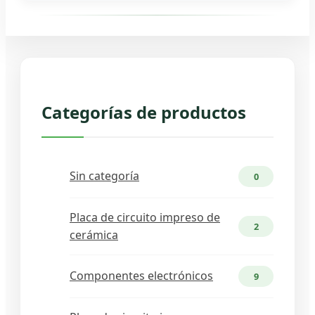
necesite.
Seguro. Primero puede realizar un pedido
de prototipo. Utilice cualquiera de las
opciones para verificar la calidad y luego
háganos saber si desea continuar con la
producción en masa.
Categorías de productos
Sin categoría
0
Placa de circuito impreso de
2
cerámica
Componentes electrónicos
9