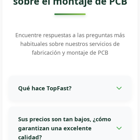
sobre el montaje de PCB
Encuentre respuestas a las preguntas más
habituales sobre nuestros servicios de
fabricación y montaje de PCB
Qué hace TopFast?
TopFast proporciona alta calidad y entrega
puntual de PCB, PCBA y soluciones
Sus precios son tan bajos, ¿cómo
integrales, integrando diseño, fabricación,
garantizan una excelente
montaje y abastecimiento en un único
calidad?