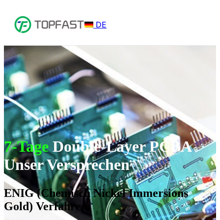
DE
7-Tage
Double-Layer PCBA
Unser Versprechen
ENIG (Chemisch Nickel Immersions
Gold) Verfahren