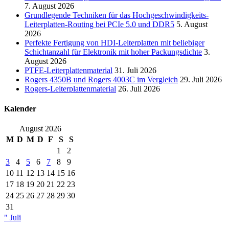
7. August 2026
Grundlegende Techniken für das Hochgeschwindigkeits-
Leiterplatten-Routing bei PCIe 5.0 und DDR5
5. August
2026
Perfekte Fertigung von HDI-Leiterplatten mit beliebiger
Schichtanzahl für Elektronik mit hoher Packungsdichte
3.
August 2026
PTFE-Leiterplattenmaterial
31. Juli 2026
Rogers 4350B und Rogers 4003C im Vergleich
29. Juli 2026
Rogers-Leiterplattenmaterial
26. Juli 2026
Kalender
August 2026
M
D
M
D
F
S
S
1
2
3
4
5
6
7
8
9
10
11
12
13
14
15
16
17
18
19
20
21
22
23
24
25
26
27
28
29
30
31
" Juli