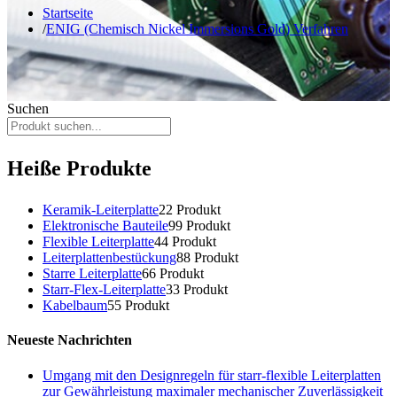
Startseite
ENIG (Chemisch Nickel Immersions Gold) Verfahren
Suchen
Heiße Produkte
Keramik-Leiterplatte
2
2 Produkt
Elektronische Bauteile
9
9 Produkt
Flexible Leiterplatte
4
4 Produkt
Leiterplattenbestückung
8
8 Produkt
Starre Leiterplatte
6
6 Produkt
Starr-Flex-Leiterplatte
3
3 Produkt
Kabelbaum
5
5 Produkt
Neueste Nachrichten
Umgang mit den Designregeln für starr-flexible Leiterplatten
zur Gewährleistung maximaler mechanischer Zuverlässigkeit