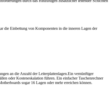
anforderungen durch das Hinzufügen zusätzlicher leitender Schichten
gar die Einbettung von Komponenten in die inneren Lagen der
gen an die Anzahl der Leiterplattenlagen.Ein vernünftiger
ällen oder Kosteneskalation führen. Ein einfacher Taschenrechner
r-Motherboards sogar 16 Lagen oder mehr erreichen können.