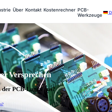
ustrie
Über
Kontakt
Kostenrechner
PCB-
D
Werkzeuge
r Versprechen
hl der PCB-Lagen aus?
us?