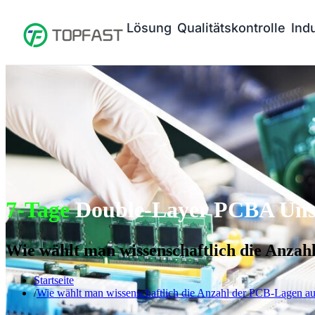
Lösung
Qualitätskontrolle
Ind
7-Tage
Double-Layer PCBA Unse
Wie wählt man wissenschaftlich die Anza
Startseite
Wie wählt man wissenschaftlich die Anzahl der PCB-Lagen a