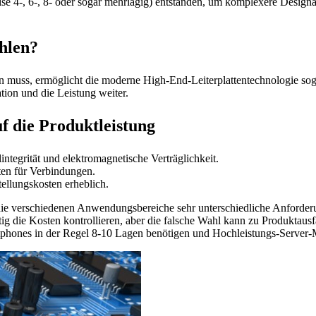
se 4-, 6-, 8- oder sogar mehrlagig) entstanden, um komplexere Design
hlen?
en muss, ermöglicht die moderne High-End-Leiterplattentechnologie so
tion und die Leistung weiter.
f die Produktleistung
ntegrität und elektromagnetische Verträglichkeit.
en für Verbindungen.
ellungskosten erheblich.
die verschiedenen Anwendungsbereiche sehr unterschiedliche Anforderun
ig die Kosten kontrollieren, aber die falsche Wahl kann zu Produktausf
martphones in der Regel 8-10 Lagen benötigen und Hochleistungs-Serve