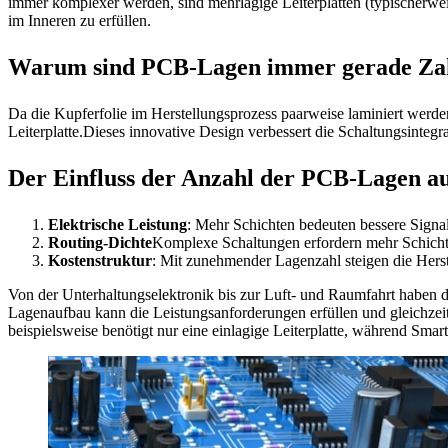
immer komplexer werden, sind mehrlagige Leiterplatten (typischerwei
im Inneren zu erfüllen.
Warum sind PCB-Lagen immer gerade Za
Da die Kupferfolie im Herstellungsprozess paarweise laminiert werd
Leiterplatte.Dieses innovative Design verbessert die Schaltungsintegra
Der Einfluss der Anzahl der PCB-Lagen au
Elektrische Leistung
: Mehr Schichten bedeuten bessere Signali
Routing-Dichte
Komplexe Schaltungen erfordern mehr Schicht
Kostenstruktur
: Mit zunehmender Lagenzahl steigen die Herst
Von der Unterhaltungselektronik bis zur Luft- und Raumfahrt haben 
Lagenaufbau kann die Leistungsanforderungen erfüllen und gleichzeit
beispielsweise benötigt nur eine einlagige Leiterplatte, während S