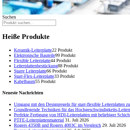
Suchen
Heiße Produkte
Keramik-Leiterplatte
2
2 Produkt
Elektronische Bauteile
9
9 Produkt
Flexible Leiterplatte
4
4 Produkt
Leiterplattenbestückung
8
8 Produkt
Starre Leiterplatte
6
6 Produkt
Starr-Flex-Leiterplatte
3
3 Produkt
Kabelbaum
5
5 Produkt
Neueste Nachrichten
Umgang mit den Designregeln für starr-flexible Leiterplatten 
Grundlegende Techniken für das Hochgeschwindigkeits-Leiter
Perfekte Fertigung von HDI-Leiterplatten mit beliebiger Schich
PTFE-Leiterplattenmaterial
31. Juli 2026
Rogers 4350B und Rogers 4003C im Vergleich
29. Juli 2026