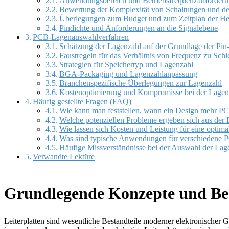
Anwendungsbereich und Betriebsfrequenzanforder
Bewertung der Komplexität von Schaltungen und d
Überlegungen zum Budget und zum Zeitplan der Her
Pindichte und Anforderungen an die Signalebene
PCB-Lagenauswahlverfahren
Schätzung der Lagenzahl auf der Grundlage der Pin
Faustregeln für das Verhältnis von Frequenz zu Schi
Strategien für Speichertyp und Lagenzahl
BGA-Packaging und Lagenzahlanpassung
Branchenspezifische Überlegungen zur Lagenzahl
Kostenoptimierung und Kompromisse bei der Lagen
Häufig gestellte Fragen (FAQ)
Wie kann man feststellen, wann ein Design mehr P
Welche potenziellen Probleme ergeben sich aus de
Wie lassen sich Kosten und Leistung für eine optim
Was sind typische Anwendungen für verschiedene
Häufige Missverständnisse bei der Auswahl der Lage
Verwandte Lektüre
Grundlegende Konzepte und Be
Leiterplatten sind wesentliche Bestandteile moderner elektronischer G