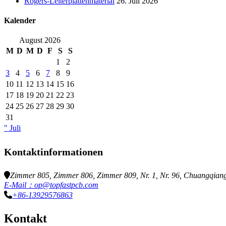
Rogers-Leiterplattenmaterial
26. Juli 2026
Kalender
August 2026
M
D
M
D
F
S
S
1
2
3
4
5
6
7
8
9
10
11
12
13
14
15
16
17
18
19
20
21
22
23
24
25
26
27
28
29
30
31
" Juli
Kontaktinformationen
Zimmer 805, Zimmer 806, Zimmer 809, Nr. 1, Nr. 96, Chuangqiang
E-Mail：op@topfastpcb.com
+86-13929576863
Kontakt