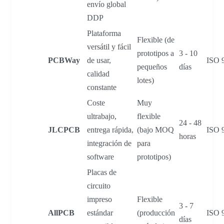
envío global
DDP
Plataforma
Flexible (de
versátil y fácil
prototipos a
3 - 10
PCBWay
de usar,
ISO 
pequeños
días
calidad
lotes)
constante
Coste
Muy
ultrabajo,
flexible
24 - 48
JLCPCB
entrega rápida,
(bajo MOQ
ISO 
horas
integración de
para
software
prototipos)
Placas de
circuito
impreso
Flexible
3 - 7
AllPCB
estándar
(producción
ISO 
días