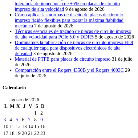
tolerancia de impedancia de ±5% en placas de circuito
impreso de alta velocidad
9 de agosto de 2026
Cómo aplicar las normas de diseño de placas de circuito
impreso rígido-flexibles para lograr la máxima fiabilidad
mecánica
7 de agosto de 2026
Técnicas esenciales de trazado de placas de circuito impreso
de alta velocidad para PCIe 5.0 y DDR5
5 de agosto de 2026
Dominamos la fabricación de placas de circuito impreso HDI
de cualquier capa para dispositivos electrónicos de alta
densidad
3 de agosto de 2026
Material de PTFE para placas de circuito impreso
31 de julio
de 2026
Comparación entre el Rogers 4350B y el Rogers 4003C
29
de julio de 2026
Calendario
agosto de 2026
L
M
X
J
V
S
D
1
2
3
4
5
6
7
8
9
10
11
12
13
14
15
16
17
18
19
20
21
22
23