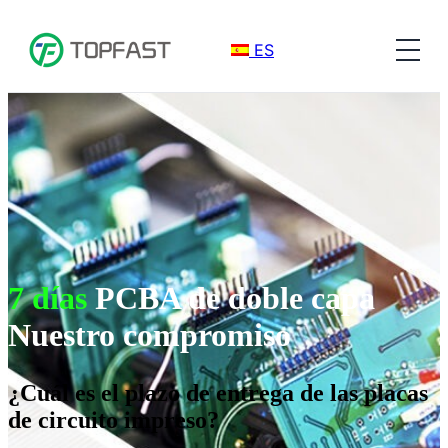
ES
7 días
PCBA de doble capa
Nuestro compromiso
¿Cuál es el plazo de entrega de las placas
de circuito impreso?