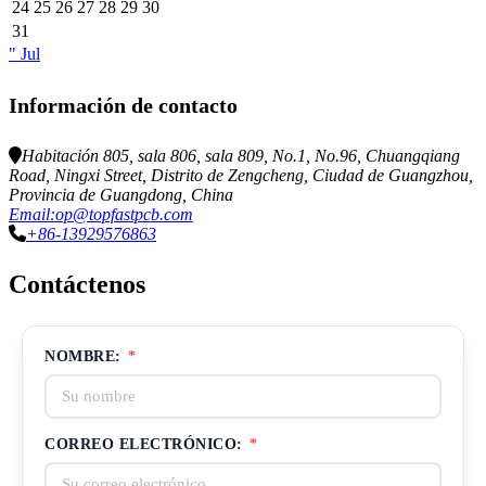
24
25
26
27
28
29
30
31
" Jul
Información de contacto
Habitación 805, sala 806, sala 809, No.1, No.96, Chuangqiang
Road, Ningxi Street, Distrito de Zengcheng, Ciudad de Guangzhou,
Provincia de Guangdong, China
Email:op@topfastpcb.com
+86-13929576863
Contáctenos
NOMBRE:
*
CORREO ELECTRÓNICO:
*