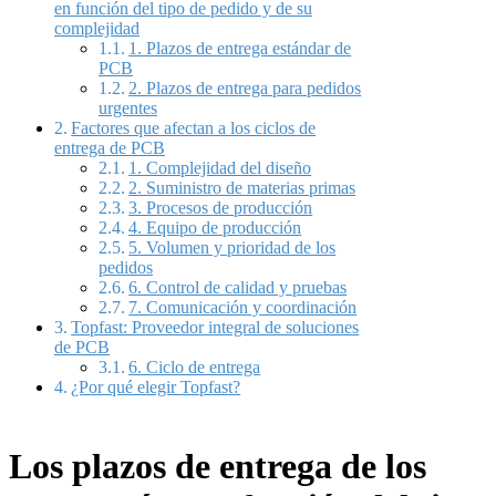
en función del tipo de pedido y de su
complejidad
1. Plazos de entrega estándar de
PCB
2. Plazos de entrega para pedidos
urgentes
Factores que afectan a los ciclos de
entrega de PCB
1. Complejidad del diseño
2. Suministro de materias primas
3. Procesos de producción
4. Equipo de producción
5. Volumen y prioridad de los
pedidos
6. Control de calidad y pruebas
7. Comunicación y coordinación
Topfast: Proveedor integral de soluciones
de PCB
6. Ciclo de entrega
¿Por qué elegir Topfast?
Los plazos de entrega de los