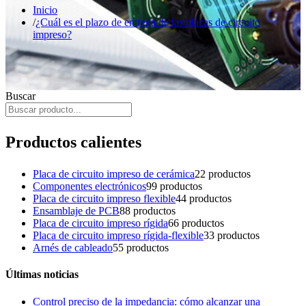
Inicio
¿Cuál es el plazo de entrega de las placas de circuito
impreso?
Buscar
Productos calientes
Placa de circuito impreso de cerámica
2
2 productos
Componentes electrónicos
9
9 productos
Placa de circuito impreso flexible
4
4 productos
Ensamblaje de PCB
8
8 productos
Placa de circuito impreso rígida
6
6 productos
Placa de circuito impreso rígida-flexible
3
3 productos
Arnés de cableado
5
5 productos
Últimas noticias
Control preciso de la impedancia: cómo alcanzar una