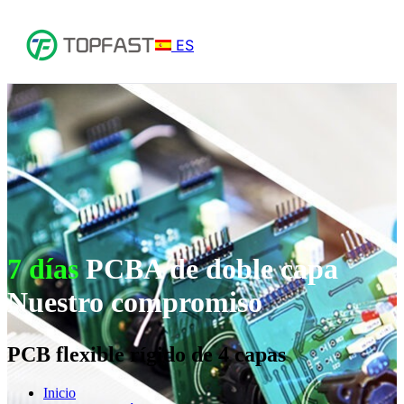
ES
7 días
PCBA de doble capa
Nuestro compromiso
PCB flexible rígido de 4 capas
Inicio