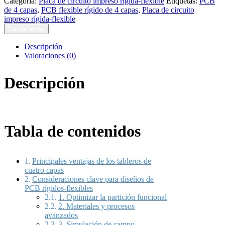
Categoría:
Placa de circuito impreso rígida-flexible
Etiquetas:
PCB
de 4 capas
,
PCB flexible rígido de 4 capas
,
Placa de circuito
impreso rígida-flexible
Contáctenos
Descripción
Valoraciones (0)
Descripción
Tabla de contenidos
Principales ventajas de los tableros de
cuatro capas
Consideraciones clave para diseños de
PCB rígidos-flexibles
1. Optimizar la partición funcional
2. Materiales y procesos
avanzados
3. Simulación de campo