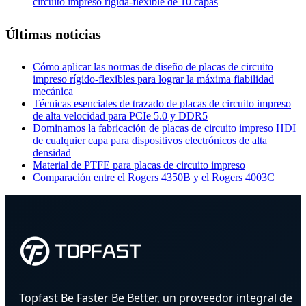
circuito impreso rígida-flexible de 10 capas
Últimas noticias
Cómo aplicar las normas de diseño de placas de circuito
impreso rígido-flexibles para lograr la máxima fiabilidad
mecánica
Técnicas esenciales de trazado de placas de circuito impreso
de alta velocidad para PCIe 5.0 y DDR5
Dominamos la fabricación de placas de circuito impreso HDI
de cualquier capa para dispositivos electrónicos de alta
densidad
Material de PTFE para placas de circuito impreso
Comparación entre el Rogers 4350B y el Rogers 4003C
Topfast Be Faster Be Better, un proveedor integral de