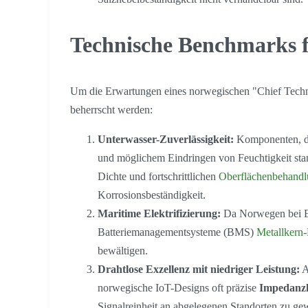
Technische Benchmarks 
Um die Erwartungen eines norwegischen "Chief Technol
beherrscht werden:
Unterwasser-Zuverlässigkeit:
Komponenten, di
und möglichem Eindringen von Feuchtigkeit stand
Dichte und fortschrittlichen
Oberflächenbehand
Korrosionsbeständigkeit.
Maritime Elektrifizierung:
Da Norwegen bei Ele
Batteriemanagementsysteme (BMS)
Metallkern
bewältigen.
Drahtlose Exzellenz mit niedriger Leistung:
A
norwegische IoT-Designs oft präzise
Impedanzk
Signalreinheit an abgelegenen Standorten zu gew