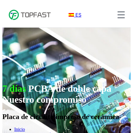
ES
7 días
PCBA de doble capa
Nuestro compromiso
Placa de circuito impreso de cerámica
Inicio