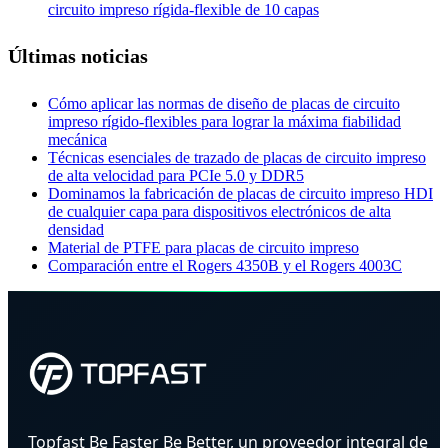
circuito impreso rígida-flexible de 10 capas
Últimas noticias
Cómo aplicar las normas de diseño de placas de circuito
impreso rígido-flexibles para lograr la máxima fiabilidad
mecánica
Técnicas esenciales de trazado de placas de circuito impreso
de alta velocidad para PCIe 5.0 y DDR5
Dominamos la fabricación de placas de circuito impreso HDI
de cualquier capa para dispositivos electrónicos de alta
densidad
Material de PTFE para placas de circuito impreso
Comparación entre el Rogers 4350B y el Rogers 4003C
Topfast Be Faster Be Better, un proveedor integral de