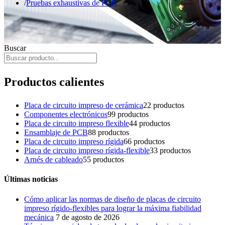
Pruebas exhaustivas de PCB
Buscar
Productos calientes
Placa de circuito impreso de cerámica
2
2 productos
Componentes electrónicos
9
9 productos
Placa de circuito impreso flexible
4
4 productos
Ensamblaje de PCB
8
8 productos
Placa de circuito impreso rígida
6
6 productos
Placa de circuito impreso rígida-flexible
3
3 productos
Arnés de cableado
5
5 productos
Últimas noticias
Cómo aplicar las normas de diseño de placas de circuito
impreso rígido-flexibles para lograr la máxima fiabilidad
mecánica
7 de agosto de 2026