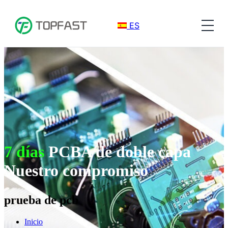
ES
7 días
PCBA de doble capa
Nuestro compromiso
prueba de pcb
Inicio