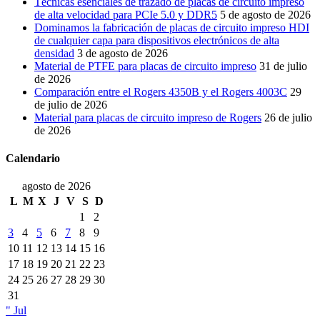
Técnicas esenciales de trazado de placas de circuito impreso
de alta velocidad para PCIe 5.0 y DDR5
5 de agosto de 2026
Dominamos la fabricación de placas de circuito impreso HDI
de cualquier capa para dispositivos electrónicos de alta
densidad
3 de agosto de 2026
Material de PTFE para placas de circuito impreso
31 de julio
de 2026
Comparación entre el Rogers 4350B y el Rogers 4003C
29
de julio de 2026
Material para placas de circuito impreso de Rogers
26 de julio
de 2026
Calendario
agosto de 2026
L
M
X
J
V
S
D
1
2
3
4
5
6
7
8
9
10
11
12
13
14
15
16
17
18
19
20
21
22
23
24
25
26
27
28
29
30
31
" Jul