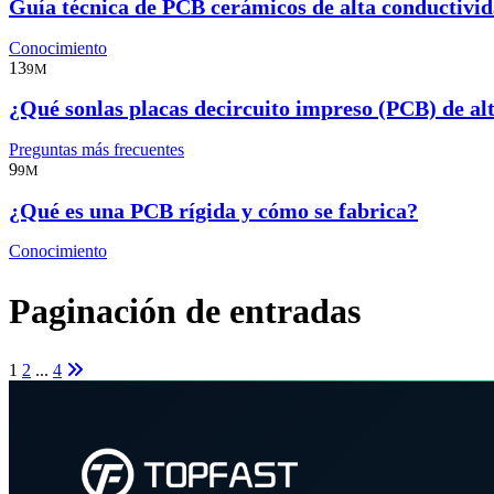
Guía técnica de PCB cerámicos de alta conductivi
Conocimiento
13
9M
¿Qué sonlas placas decircuito impreso (PCB) de al
Preguntas más frecuentes
9
9M
¿Qué es una PCB rígida y cómo se fabrica?
Conocimiento
Paginación de entradas
1
2
...
4