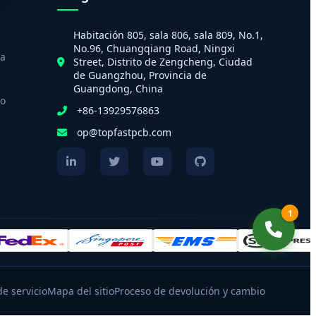
Habitación 805, sala 806, sala 809, No.1,
No.96, Chuangqiang Road, Ningxi
sa
Street, Distrito de Zengcheng, Ciudad
de Guangzhou, Provincia de
Guangdong, China
to
+86-13929576863
op@topfastpcb.com
1
e servicio
Mapa del sitio
Proceso de devolución y cambio