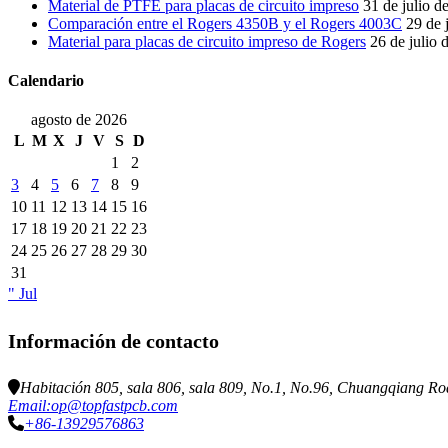
Material de PTFE para placas de circuito impreso
31 de julio d
Comparación entre el Rogers 4350B y el Rogers 4003C
29 de 
Material para placas de circuito impreso de Rogers
26 de julio 
Calendario
agosto de 2026
L
M
X
J
V
S
D
1
2
3
4
5
6
7
8
9
10
11
12
13
14
15
16
17
18
19
20
21
22
23
24
25
26
27
28
29
30
31
" Jul
Información de contacto
Habitación 805, sala 806, sala 809, No.1, No.96, Chuangqiang Ro
Email:op@topfastpcb.com
+86-13929576863