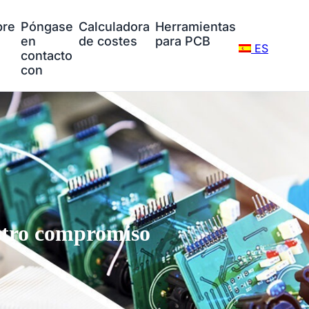
bre
Póngase
Calculadora
Herramientas
en
de costes
para PCB
ES
contacto
con
tro compromiso