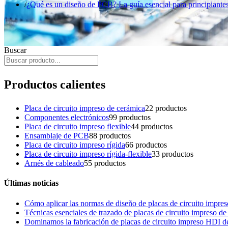
¿Qué es un diseño de PCB? La guía esencial para principiantes
Buscar
Productos calientes
Placa de circuito impreso de cerámica
2
2 productos
Componentes electrónicos
9
9 productos
Placa de circuito impreso flexible
4
4 productos
Ensamblaje de PCB
8
8 productos
Placa de circuito impreso rígida
6
6 productos
Placa de circuito impreso rígida-flexible
3
3 productos
Arnés de cableado
5
5 productos
Últimas noticias
Cómo aplicar las normas de diseño de placas de circuito impreso
Técnicas esenciales de trazado de placas de circuito impreso d
Dominamos la fabricación de placas de circuito impreso HDI de 