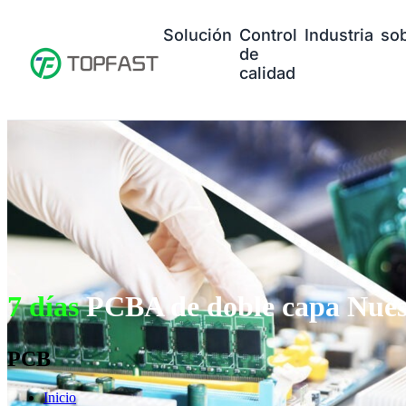
Solución
Control
Industria
so
de
calidad
7 días
PCBA de doble capa Nues
PCB
Inicio