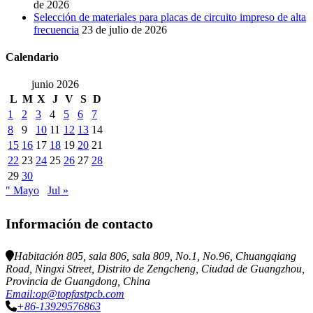
de 2026
Selección de materiales para placas de circuito impreso de alta
frecuencia
23 de julio de 2026
Calendario
junio 2026
L
M
X
J
V
S
D
1
2
3
4
5
6
7
8
9
10
11
12
13
14
15
16
17
18
19
20
21
22
23
24
25
26
27
28
29
30
" Mayo
Jul »
Información de contacto
Habitación 805, sala 806, sala 809, No.1, No.96, Chuangqiang
Road, Ningxi Street, Distrito de Zengcheng, Ciudad de Guangzhou,
Provincia de Guangdong, China
Email:op@topfastpcb.com
+86-13929576863