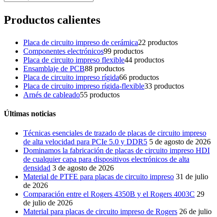
Productos calientes
Placa de circuito impreso de cerámica
2
2 productos
Componentes electrónicos
9
9 productos
Placa de circuito impreso flexible
4
4 productos
Ensamblaje de PCB
8
8 productos
Placa de circuito impreso rígida
6
6 productos
Placa de circuito impreso rígida-flexible
3
3 productos
Arnés de cableado
5
5 productos
Últimas noticias
Técnicas esenciales de trazado de placas de circuito impreso
de alta velocidad para PCIe 5.0 y DDR5
5 de agosto de 2026
Dominamos la fabricación de placas de circuito impreso HDI
de cualquier capa para dispositivos electrónicos de alta
densidad
3 de agosto de 2026
Material de PTFE para placas de circuito impreso
31 de julio
de 2026
Comparación entre el Rogers 4350B y el Rogers 4003C
29
de julio de 2026
Material para placas de circuito impreso de Rogers
26 de julio