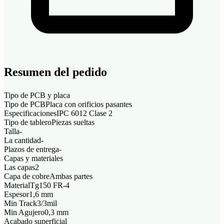
Resumen del pedido
Tipo de PCB y placa
Tipo de PCB
Placa con orificios pasantes
Especificaciones
IPC 6012 Clase 2
Tipo de tablero
Piezas sueltas
Talla
-
La cantidad
-
Plazos de entrega
-
Capas y materiales
Las capas
2
Capa de cobre
Ambas partes
Material
Tg150 FR-4
Espesor
1,6 mm
Min Track
3/3mil
Min Agujero
0,3 mm
Acabado superficial