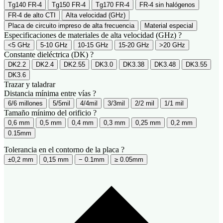
Tg140 FR-4
Tg150 FR-4
Tg170 FR-4
FR-4 sin halógenos
FR-4 de alto CTI
Alta velocidad (GHz)
Placa de circuito impreso de alta frecuencia
Material especial
Especificaciones de materiales de alta velocidad (GHz)
?
<5 GHz
5-10 GHz
10-15 GHz
15-20 GHz
>20 GHz
Constante dieléctrica (DK)
?
DK2.2
DK2.4
DK2.55
DK3.0
DK3.38
DK3.48
DK3.55
DK3.6
Trazar y taladrar
Distancia mínima entre vías
?
6/6 millones
5/5mil
4/4mil
3/3mil
2/2 mil
1/1 mil
Tamaño mínimo del orificio
?
0,6 mm
0,5 mm
0,4 mm
0,3 mm
0,25 mm
0,2 mm
0.15mm
Tolerancia en el contorno de la placa
?
±0,2 mm
0,15 mm
− 0.1mm
≥ 0.05mm