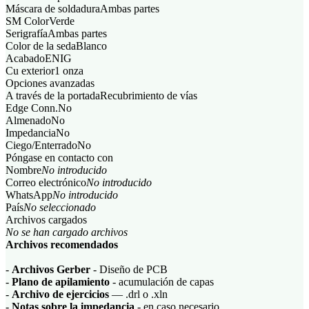
Máscara de soldadura
Ambas partes
SM Color
Verde
Serigrafía
Ambas partes
Color de la seda
Blanco
Acabado
ENIG
Cu exterior
1 onza
Opciones avanzadas
A través de la portada
Recubrimiento de vías
Edge Conn.
No
Almenado
No
Impedancia
No
Ciego/Enterrado
No
Póngase en contacto con
Nombre
No introducido
Correo electrónico
No introducido
WhatsApp
No introducido
País
No seleccionado
Archivos cargados
No se han cargado archivos
Archivos recomendados
-
Archivos Gerber
- Diseño de PCB
-
Plano de apilamiento
- acumulación de capas
-
Archivo de ejercicios
— .drl o .xln
-
Notas sobre la impedancia
- en caso necesario