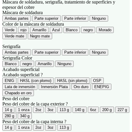
Máscara de soldadura, serigrafía, tratamiento de superficies y
espesor del cobre
Máscara de soldadura
Ambas partes
Parte superior
Parte inferior
Ninguno
Color de la máscara de soldadura
Verde
rojo
Amarillo
Azul
Blanco
negro
Morado
Verde mate
Negro mate
Serigrafía
Ambas partes
Parte superior
Parte inferior
Ninguno
Serigrafía Color
Blanco
negro
Amarillo
Ninguno
Acabado superficial
Acabado superficial
?
ENIG
HASL (con plomo)
HASL (sin plomo)
OSP
Lata de inmersión
Inmersión Plata
Oro duro
ENEPIG
Chapado en oro
Peso del cobre
Peso del cobre de la capa exterior
?
14 g
1 onza
2oz
3oz
113 g
140 g
6oz
200 g
227 g
280 g
340 g
Peso del cobre de la capa interna
?
14 g
1 onza
2oz
3oz
113 g