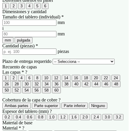
Diferentes diseños en panel
1
2
3
4
5
6
Dimensiones y cantidad
Tamaño del tablero (individual)
*
mm
i
mm
mm
pulgada
Cantidad (piezas)
*
piezas
Plazo de entrega requerido
Recuento de capas
Las capas
*
?
1
2
4
6
8
10
12
14
16
18
20
22
24
26
28
30
32
34
36
38
40
42
44
46
48
50
52
54
56
58
60
Cobertura de la capa de cobre
?
Ambas partes
Parte superior
Parte inferior
Ninguno
Espesor del tablero (mm)
?
0.2
0.4
0.6
0.8
1.0
1.2
1.6
2.0
2.4
3.0
3.2
Material de base
Material
*
?