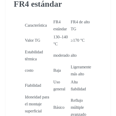
FR4 estándar
FR4
FR4 de alto
Característica
estándar
TG
130–140
Valor TG
≥170 °C
°C
Estabilidad
moderado
alto
térmica
Ligeramente
costo
Baja
más alto
Uso
Alta
Fiabilidad
general
fiabilidad
Idoneidad para
Reflujo
el montaje
Básico
múltiple
superficial
avanzado